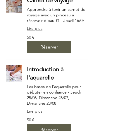
Carnet de voyage
Apprendre à tenir un carnet de
voyage avec un pinceau à
réservoir d'eau 📒 - Jeudi 16/07
Lire plus
50
50 €
euros
Réserver
Introduction à
l'aquarelle
Les bases de l’aquarelle pour
débuter en confiance - Jeudi
25/06, Dimanche 26/07,
Dimanche 23/08
Lire plus
50
50 €
euros
Réserver