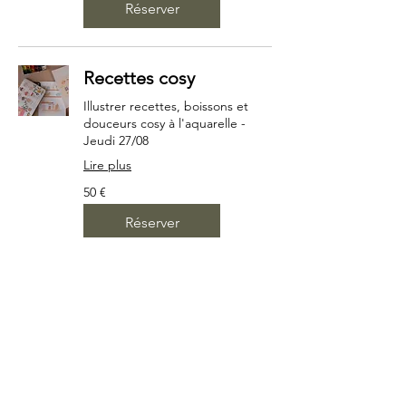
Réserver
Recettes cosy
Illustrer recettes, boissons et
douceurs cosy à l'aquarelle -
Jeudi 27/08
Lire plus
50
50 €
euros
Réserver
S'inscrire à la newsletter
E-mail