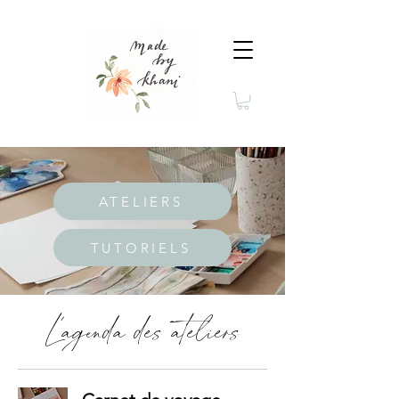
ATELIERS
TUTORIELS
L'agenda des ateliers