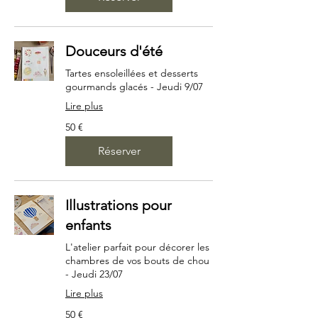
Douceurs d'été
Tartes ensoleillées et desserts
gourmands glacés - Jeudi 9/07
Lire plus
50
50 €
euros
Réserver
Illustrations pour
enfants
L'atelier parfait pour décorer les
chambres de vos bouts de chou
- Jeudi 23/07
Lire plus
50
50 €
euros