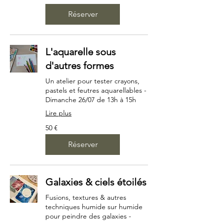
Réserver
L'aquarelle sous
d'autres formes
Un atelier pour tester crayons,
pastels et feutres aquarellables -
Dimanche 26/07 de 13h à 15h
Lire plus
50
50 €
euros
Réserver
Galaxies & ciels étoilés
Fusions, textures & autres
techniques humide sur humide
pour peindre des galaxies -