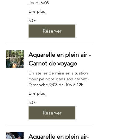
Jeudi 6/08
Lire plus
50
50 €
euros
Réserver
Aquarelle en plein air -
Carnet de voyage
Un atelier de mise en situation
pour peindre dans son carnet -
Dimanche 9/08 de 10h à 12h
Lire plus
50
50 €
euros
Réserver
Aquarelle en plein air-