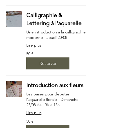
Calligraphie &
Lettering à l'aquarelle
Une introduction à la calligraphie
moderne - Jeudi 20/08
Lire plus
50
50 €
euros
Réserver
Introduction aux fleurs
Les bases pour débuter
l'aquarelle florale - Dimanche
23/08 de 13h à 15h
Lire plus
50
50 €
euros