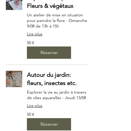
Fleurs & végétaux
Un atelier de mise en situation
pour peindre la flore - Dimanche
9/08 de 13h à 15h
Lire plus
50
50 €
euros
Réserver
Autour du jardin:
fleurs, insectes etc.
Explorer la vie au jardin à travers
de olies aquarelles - Jeudi 13/08
Lire plus
50
50 €
euros
Réserver